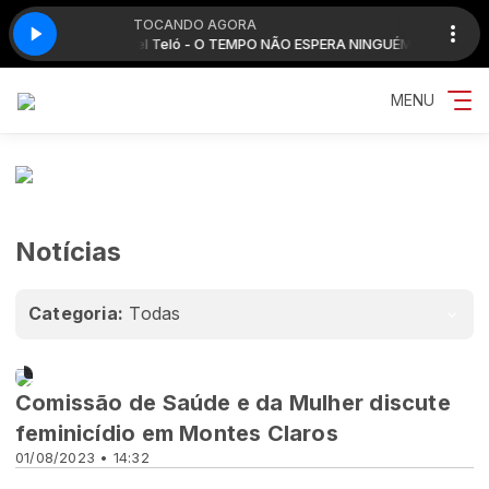
TOCANDO AGORA
r no fone_50k
x
Parada Mix
Michel Teló - O TEMPO NÃO ESPERA NINGUÉM - EP Pra ouvi
MENU
Notícias
Categoria:
Todas
Novidades
Comissão de Saúde e da Mulher discute
feminicídio em Montes Claros
01/08/2023 • 14:32