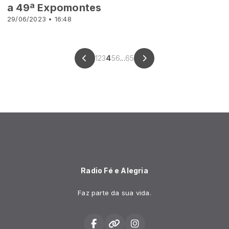
a 49ª Expomontes
29/06/2023 • 16:48
1
2
3
4
5
6
...
65
Radio Fé e Alegria
Faz parte da sua vida.