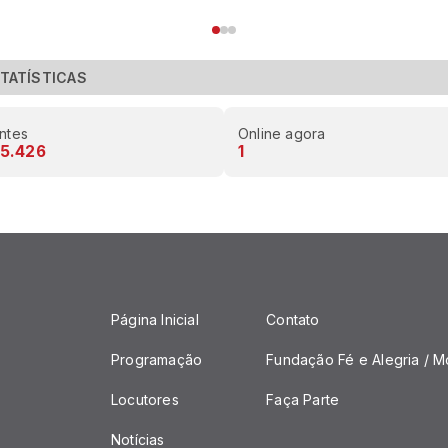
TATÍSTICAS
antes
Online agora
5.426
1
Página Inicial
Contato
Programação
Fundação Fé e Alegria / M
Locutores
Faça Parte
Notícias