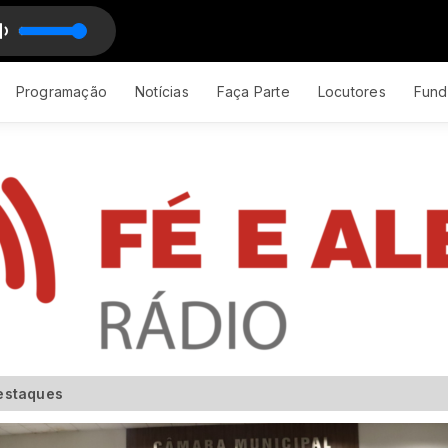
(O Embaixador The Legacy)_50k
Programação
Notícias
Faça Parte
Locutores
Fund
estaques