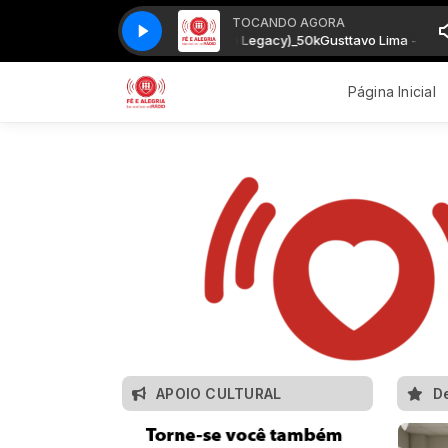
TOCANDO AGORA
Lima - Acabou (O Embaixador The Legacy)_50k
Gusttavo Lima - Acabou 
Página Inicial
APOIO CULTURAL
D