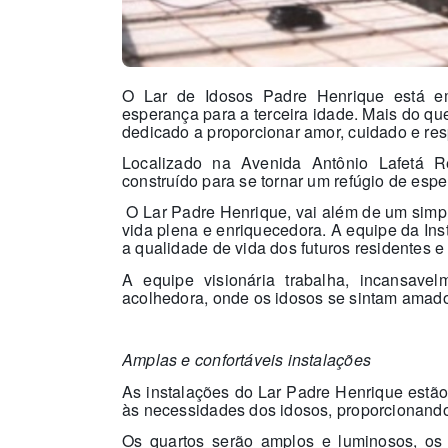
O Lar de Idosos Padre Henrique está e
esperança para a terceira idade. Mais do qu
dedicado a proporcionar amor, cuidado e res
Localizado na Avenida Antônio Lafetá Re
construído para se tornar um refúgio de esp
O Lar Padre Henrique, vai além de um simple
vida plena e enriquecedora. A equipe da Ins
a qualidade de vida dos futuros residentes e 
A equipe visionária trabalha, incansave
acolhedora, onde os idosos se sintam amados
Amplas e confortáveis instalações
As instalações do Lar Padre Henrique estã
às necessidades dos idosos, proporcionando
Os quartos serão amplos e luminosos, os