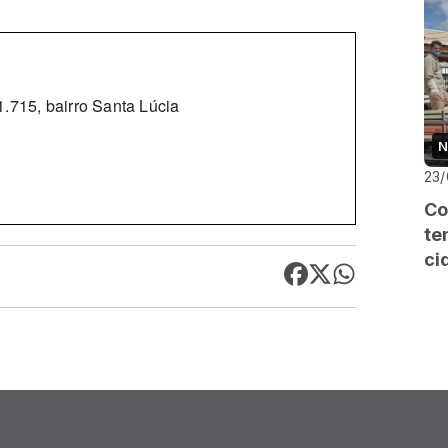
.715, bairro Santa Lúcia
N
23/
Co
te
ci