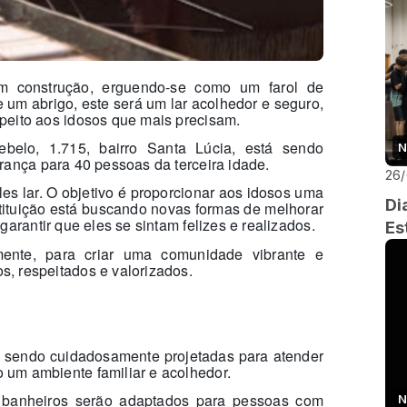
m construção, erguendo-se como um farol de
e um abrigo, este será um lar acolhedor e seguro,
peito aos idosos que mais precisam.
belo, 1.715, bairro Santa Lúcia, está sendo
N
erança para 40 pessoas da terceira idade.
26
s lar. O objetivo é proporcionar aos idosos uma
Di
tituição está buscando novas formas de melhorar
garantir que eles se sintam felizes e realizados.
Es
lmente, para criar uma comunidade vibrante e
, respeitados e valorizados.
o sendo cuidadosamente projetadas para atender
 um ambiente familiar e acolhedor.
 banheiros serão adaptados para pessoas com
N