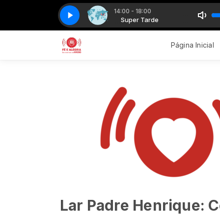
14:00 - 18:00
Super Tarde
Coronavírus - Spot 08
Super Tarde
Coronavírus - Spot 08
Página Inicial
Lar Padre Henrique: 