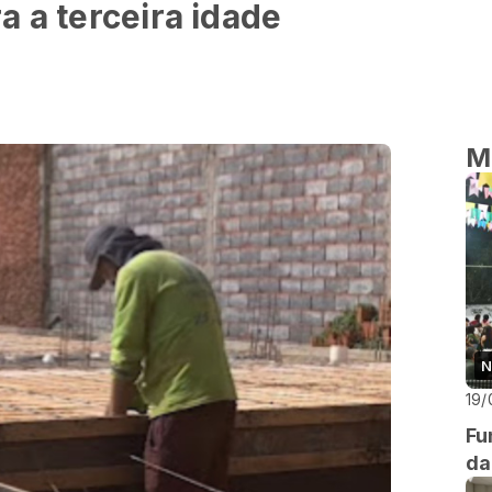
a a terceira idade
M
N
19/
Fu
da