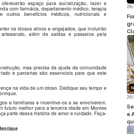
oferecerão espaço para socialização, lazer e
28
inda com farmácia, departamento médico, terapia
tre outros benefícios médicos, nutricionais e
Fu
gr
ter os idosos ativos e engajados, que incluirão
Cl
 e artesanato, além de saídas e passeios pela
onstrução, mas precisa da ajuda da comunidade
riado e parcerias são essenciais para que este
iferença na vida de um idoso. Dedique seu tempo e
N
enrique.
26
 e familiares e incentive-os a se envolverem.
Se
 futuro melhor para a terceira idade em Montes
faça parte dessa história de amor e cuidado. Faça-
e 
qu
Henrique