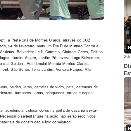
ti, a Prefeitura de Montes Claros, através do CCZ
ado, 24 de fevereiro, mais um Dia D de Mutirão Contra a
N
Acácias, Belvedere l e ll, Carmelo, Chácara Ceres, Delfino
26
lagos, Jardim Alegre, Jardim Primavera, Lago Belvedere,
encial Golden , Residencial Morada Montes Claros,
Di
umont, São Bento, Terra Jardim, Veneza Parque, Vila
Es
neus, baldes, latas, garrafas de vidro, pets, carcaças de
m desuso, tambores, lonas, brinquedos, canos e copos
antecedência, colocando-os na porta de casa na sexta-
. Necessário salientar que na ação não serão recolhidos
materiais de construção e lixo doméstico.
N