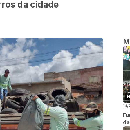
rros da cidade
M
N
19/
Fu
da