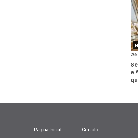
N
26
Se
e 
qu
Página Inicial
Contato