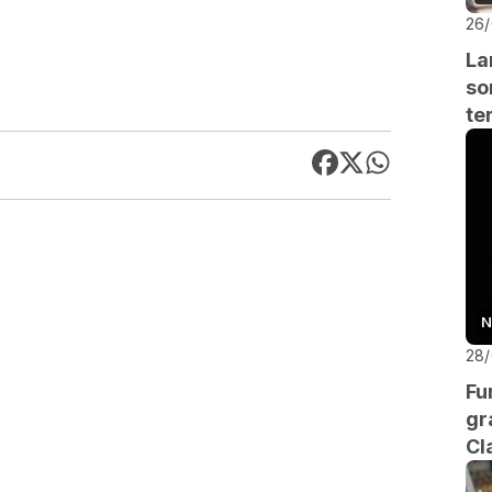
26
La
so
te
N
28
Fu
gr
Cl