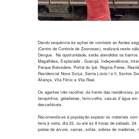
Dando sequência às ações de combate ao Aedes aegyp
(Centro de Controle de Zoonoses), realizará neste sáb
Dengue. Na oportunidade, serão atendidos os bairros 
Magalhães, Esplanada , Guarujá, Independência, Inter
Parque Belvedere, Portal do Ipê, Regina Peres, Resid
Residencial Nova Suíça, Santa Lúcia l e ll, Santos D
Aliança, Vila Fênix e Vila Real.
Os agentes irão recolher, da frente das residências, p
tanquinhos, geladeiras, ferro-velho, caixas d`água e
descartáveis.
Recomenda-se à população separar os materiais com 
feira à noite, dia 23, ou até as 8 horas de sábado, 24
podas de árvore, camas, sofás, sobras de madeiras, 