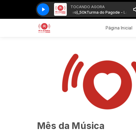
TOCANDO AGORA
Turma do Pagode - Lancinho (Ao vivo)_50k
Turma do Pagode - Lancinho 
Página Inicial
Mês da Música