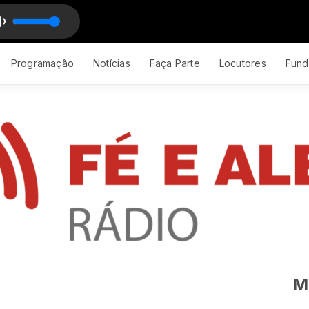
(Ao vivo)_50k
Programação
Notícias
Faça Parte
Locutores
Fund
M