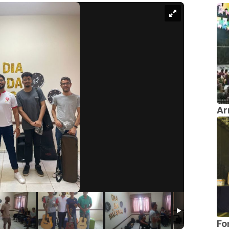
Ar
Fo