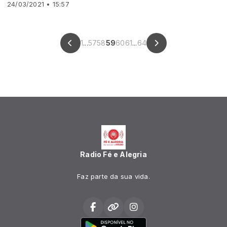
24/03/2021 • 15:57
1
...
57
58
59
60
61
...
64
Radio Fé e Alegria
Faz parte da sua vida.