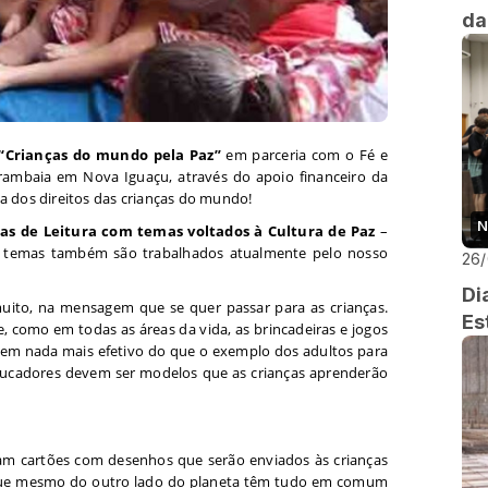
da
 “Crianças do mundo pela Paz”
em parceria com o Fé e
arambaia em Nova Iguaçu, através do apoio financeiro da
a dos direitos das crianças do mundo!
N
as de Leitura com temas voltados à Cultura de Paz
–
es temas também são trabalhados atualmente pelo nosso
26
Di
muito, na mensagem que se quer passar para as crianças.
Es
, como em todas as áreas da vida, as brincadeiras e jogos
 tem nada mais efetivo do que o exemplo dos adultos para
educadores devem ser modelos que as crianças aprenderão
ram cartões com desenhos que serão enviados às crianças
 que mesmo do outro lado do planeta têm tudo em comum