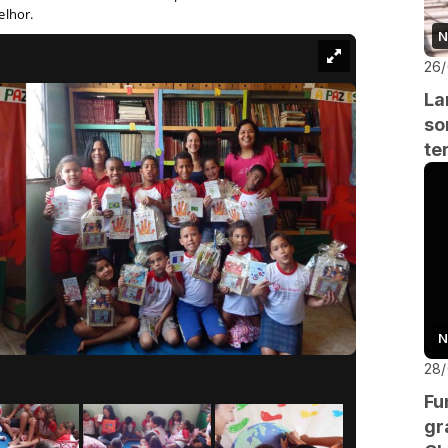
elhor.
N
26
La
so
te
N
28
Fu
gr