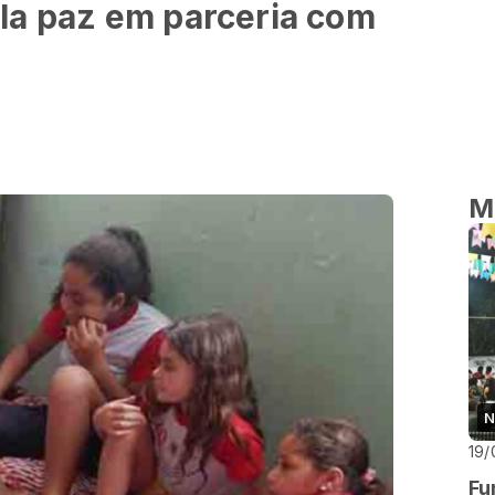
la paz em parceria com
M
N
19/
Fu