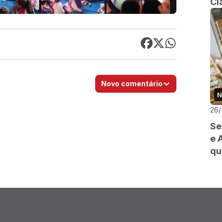
Cl
Novo comentário
N
26
Se
e 
qu