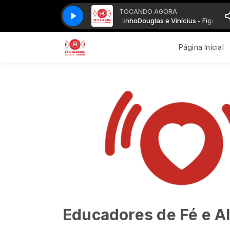
TOCANDO AGORA
ius - Figurinha - part. MC Bruninho
Douglas e Vinícius - Figurinha - part.
Página Inicial
Educadores de Fé e Al