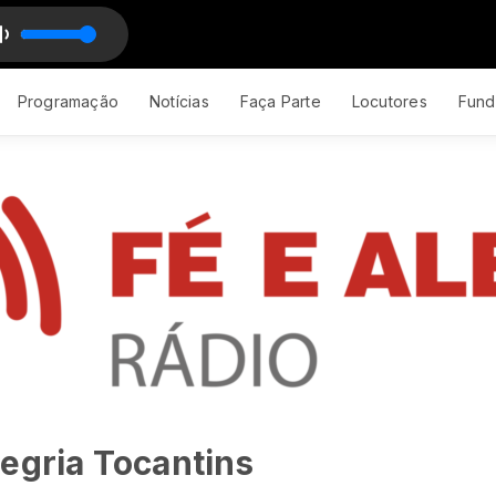
 MC Bruninho
Programação
Notícias
Faça Parte
Locutores
Fund
egria Tocantins