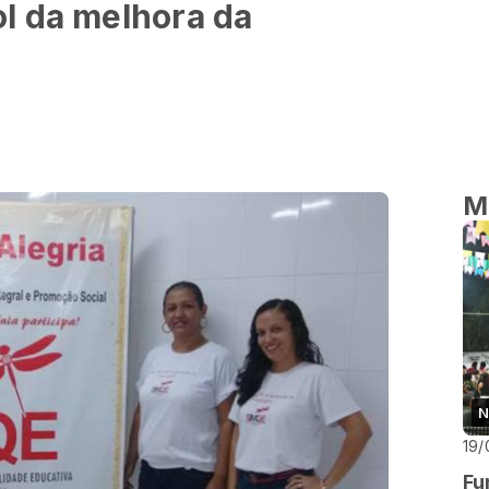
l da melhora da
M
N
19/
Fu