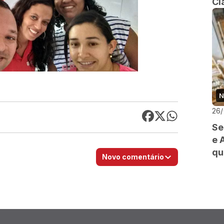
Cl
N
26
Se
e 
qu
Novo comentário