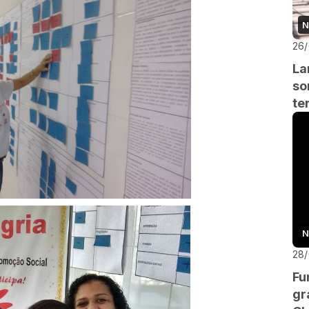
N
26
La
so
te
N
28
Fu
gr