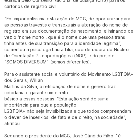
editada pelo Conselho Nacional de Justiça (CNJ) para os
cartórios de registro civil.
"Foi importantíssima esta ação do MGG, de oportunizar para
as pessoas travestis e transexuais a alteração do nome de
registro em sua documentação de nascimento, eliminando de
vez o 'nome morto', que é o nome que uma pessoa trans
tinha antes de sua transição para a identidade legítima”,
comentou a psicóloga Laura Lília, coordenadora do Núcleo
de Orientação Psicopedagógica (NOP) e do projeto
"SOMOS DIVERSUM" (somos diferentes).
Para o assistente social e voluntário do Movimento LGBTQIA+
dos Gerais, Willian
Martins da Silva, a retificação de nome e gênero traz
cidadania e garante um direito
básico a essas pessoas. “Esta ação será de suma
importância para que a população
LGBTQIA+ não seja invisibilizada e que todos compreendam
o dever de inseri-los, de fato e de direito, na sociedade”,
afirmou.
Segundo o presidente do MGG, José Cândido Filho, "é