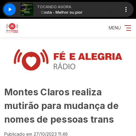
TOCANDO AGORA
Eduardo Costa - Melhor ou pior
Eduardo Cost
MENU
Montes Claros realiza
mutirão para mudança de
nomes de pessoas trans
Publicado em 27/10/2023 11:46