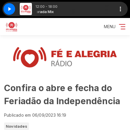
12:00 - 18:00
Espere Por Mim Morena
a Mix
Parada Mix
Exaltasamba (Gonzaguinha) - Espere Por Mim Mo
MENU
Confira o abre e fecha do
Feriadão da Independência
Publicado em 06/09/2023 16:19
Novidades