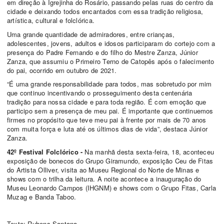
em direção à Igrejinha do Rosário, passando pelas ruas do centro da
cidade e deixando todos encantados com essa tradição religiosa,
artística, cultural e folclórica.
Uma grande quantidade de admiradores, entre crianças,
adolescentes, jovens, adultos e idosos participaram do cortejo com a
presença do Padre Fernando e do filho do Mestre Zanza, Júnior
Zanza, que assumiu o Primeiro Terno de Catopês após o falecimento
do pai, ocorrido em outubro de 2021.
“É uma grande responsabilidade para todos, mas sobretudo por mim
que continuo incentivando o prosseguimento desta centenária
tradição para nossa cidade e para toda região. É com emoção que
participo sem a presença de meu pai. É importante que continuemos
firmes no propósito que teve meu pai à frente por mais de 70 anos
com muita força e luta até os últimos dias de vida”, destaca Júnior
Zanza.
42º Festival Folclórico -
Na manhã desta sexta-feira, 18, aconteceu
exposição de bonecos do Grupo Giramundo, exposição Ceu de Fitas
do Artista Olliver, visita ao Museu Regional do Norte de Minas e
shows com o trilha da leitura. A noite acontece a inauguração do
Museu Leonardo Campos (IHGNM) e shows com o Grupo Fitas,
Carla
Muzag e Banda Taboo.
Texto: Rubens Santana