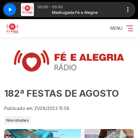
00:00 - 05:00
- Um Cara Apaixonado_50k
egria
Madrugada Fé e Alegria
Mumuzinho, Sorriso Maroto - Um Cara Apaix
MENU
182ª FESTAS DE AGOSTO
Publicado em 21/08/2023 15:59
Novidades