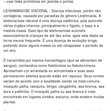
– usar telas protetoras em janelas e portas.
LEISHMANIOSE VISCERAL - Doença infecciosa, porém não
contagiosa, causada por parasitas do gênero Leishmania. A
leishmaniose visceral é uma doença sistêmica, pois acomete
vários órgãos internos, principalmente o fígado, o baço e a
medula óssea. Esse tipo de leishmaniose acomete
essencialmente crianças de até dez anos; após esta idade se
torna menos frequente. É uma doença de evolução longa,
podendo durar alguns meses ou até ultrapassar o período de
um ano.
É transmitida por insetos hematófagos (que se alimentam de
sangue), conhecidos como flebótomos ou flebotomíneos.
Apresentam cor amarelada ou acinzentada e suas asas
permanecem abertas quando estão em repouso. Seus nomes
variam de acordo com a localidade, sendo os mais comuns:
mosquito palha, tatuquira, birigui, cangalinha, asa branca, asa
dura e palhinha. O mosquito palha ou asa branca é mais
encontrado em lugares úmidos, escuros, onde existem muitas
plantas.