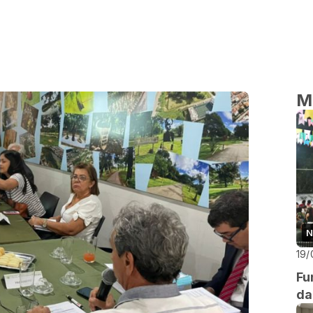
M
N
19/
Fu
da