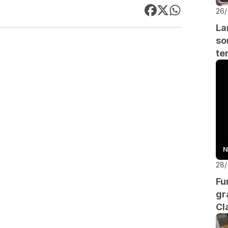
26
La
so
te
N
28
Fu
gr
Cl