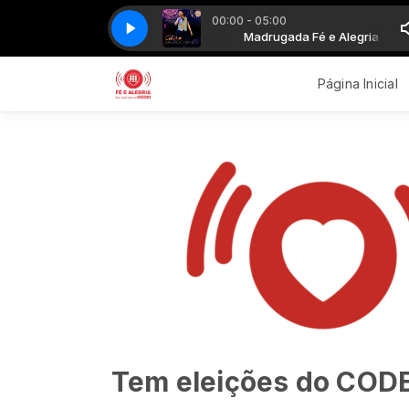
00:00 - 05:00
MAURICIO MANIERI - BEM QUERER
Madrugada Fé e Alegria
Madrugada Fé e Alegria
MAURICIO MANIERI - BEM QUERE
Página Inicial
Tem eleições do CODE