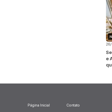
N
26
Se
e 
qu
Página Inicial
Contato