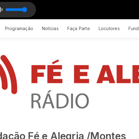
a
Programação
Notícias
Faça Parte
Locutores
Fund
dação Fé e Alegria /Montes