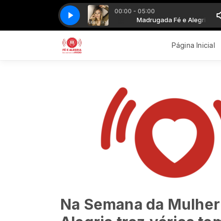
00:00 - 05:00
Madrugada Fé e Alegria
GABI LUTHAI - FEITO BOBA
Madrugada Fé e Alegria
GABI LUTHAI - FEITO BOBA
Página Inicial
Na Semana da Mulher 