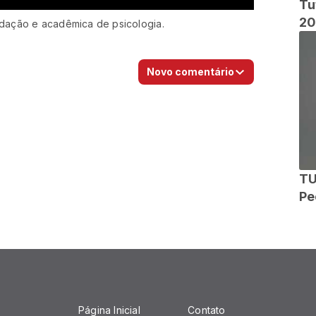
Tutorial1
20
dação e acadêmica de psicologia.
Novo comentário
TU
Pe
Página Inicial
Contato