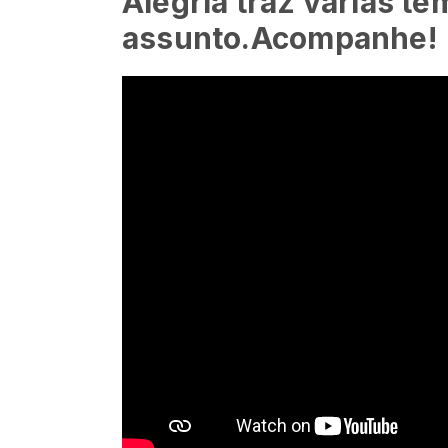
Alegria traz várias te
assunto.Acompanhe!