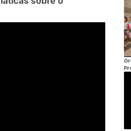
máticas sobre o
Gr
Pr