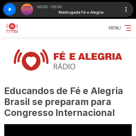
00:00 - 05:00
é e Alegria
- Parte 1
Super tarde - Parte 1
Madrugada Fé e Alegria
MENU
Educandos de Fé e Alegria
Brasil se preparam para
Congresso Internacional