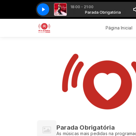
18:00 - 21:00
Parada Obrigatória
FERGIE - BIG GIRLS DONT CRY
Parada Obrigatória
FERGIE - BIG GIRLS DONT C
Página Inicial
Parada Obrigatória
As músicas mais pedidas na programaç